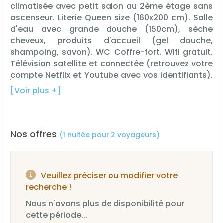
climatisée avec petit salon au 2ème étage sans
ascenseur. Literie Queen size (160x200 cm). Salle
d'eau avec grande douche (150cm), sèche
cheveux, produits d'accueil (gel douche,
shampoing, savon). WC. Coffre-fort. Wifi gratuit.
Télévision satellite et connectée (retrouvez votre
compte Netflix et Youtube avec vos identifiants).
Accès aux chaines Canal+, Canal Foot, Canal
[Voir plus +]
Sport, Canal Sport 360, Canal Cinéma et Golf+.
Plateau d'accueil avec bouilloire et machine à
café. Table et fer à repasser.
Nos offres
(1 nuitée pour 2 voyageurs)
Veuillez préciser ou modifier votre
recherche !
Nous n'avons plus de disponibilité pour
cette période...