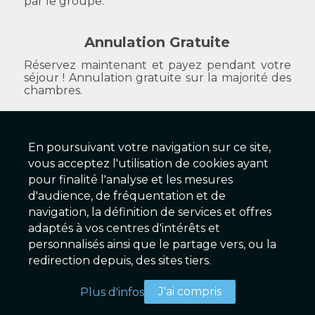
par le groupe.
Annulation Gratuite
Réservez maintenant et payez pendant votre
séjour ! Annulation gratuite sur la majorité des
chambres.
En poursuivant votre navigation sur ce site,
Boutique Hôtel d'Orbigny
vous acceptez l'utilisation de cookies ayant
pour finalité l'analyse et les mesures
dorbigny.hotel@gmail.com
d'audience, de fréquentation et de
www.hotel-dorbigny.com
navigation, la définition de services et offres
adaptés à vos centres d'intérêts et
personnalisés ainsi que le partage vers, ou la
2025 © Galaxy Hôtels Version 2.01 - Serveur EX
redirection depuis, des sites tiers.
Conditions & Mentions légales
|
Charte de confidentialité
|
J'ai compris
Plus d'infos