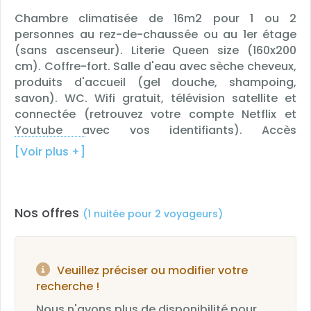
Chambre climatisée de 16m2 pour 1 ou 2
personnes au rez-de-chaussée ou au 1er étage
(sans ascenseur). Literie Queen size (160x200
cm). Coffre-fort. Salle d'eau avec sèche cheveux,
produits d'accueil (gel douche, shampoing,
savon). WC. Wifi gratuit, télévision satellite et
connectée (retrouvez votre compte Netflix et
Youtube avec vos identifiants). Accès
aux chaines Canal+, Canal Foot, Canal Sport,
[Voir plus +]
Canal Sport 360, Canal Cinéma et Golf+. Plateau
d'accueil avec bouilloire.
Nos offres
(1 nuitée pour 2 voyageurs)
Veuillez préciser ou modifier votre
recherche !
Nous n'avons plus de disponibilité pour